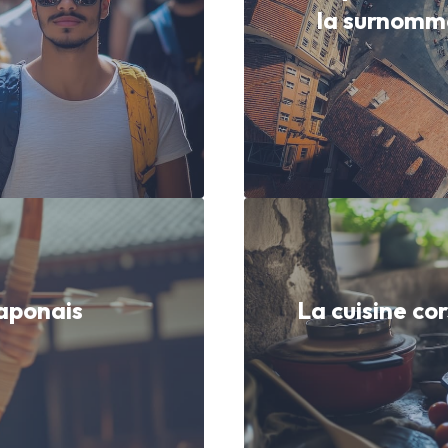
la surnomme 
 japonais
La cuisine cor